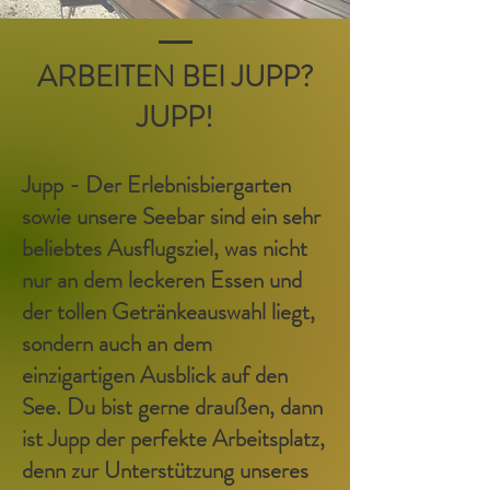
ARBEITEN BEI JUPP?
JUPP!
Jupp - Der Erlebnisbiergarten
sowie unsere Seebar sind ein sehr
beliebtes Ausflugsziel, was nicht
nur an dem leckeren Essen und
der tollen Getränkeauswahl liegt,
sondern auch an dem
einzigartigen Ausblick auf den
See. Du bist gerne draußen, dann
ist Jupp der perfekte Arbeitsplatz,
denn zur Unterstützung unseres