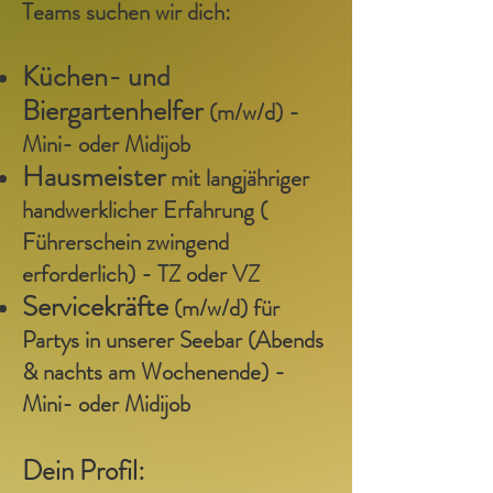
Teams suchen wir dich:
Küchen- und
Biergartenhelfer
(m/w/d) -
Mini- oder Midijob
Hausmeister
mit langjähriger
handwerklicher Erfahrung (
Führerschein zwingend
erforderlich) - TZ oder VZ
Servicekräfte
(m/w/d) für
Partys in unserer Seebar (Abends
& nachts am Wochenende) -
Mini- oder Midijob
Dein Profil: