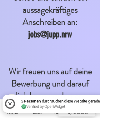
aussagekräftiges
Anschreiben an:
jobs@jupp.n
rw
Wir freuen uns auf deine
Bewerbung und darauf
dich kennenzulernen.
4.5
Phone
Email
Facebook
Instagram
6,028 Reviews
Hier gehts zum JUPP-TEAM
5 Personen durchsuchen diese Website gerade. Verified by OpenWidget
max loewen
Sehr gutes
Ambiente. Das
Essen schmeckt
sehr gut und der