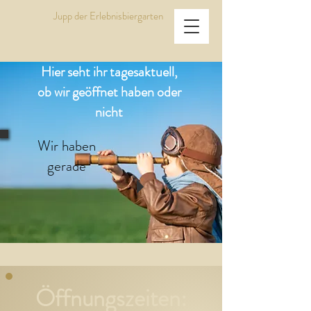
Jupp der Erlebnisbiergarten
Hier seht ihr tagesaktuell,
ob wir geöffnet haben oder
nicht
Wir haben
gerade
Öffnungszeiten: