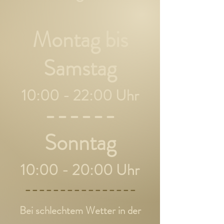
Montag bis
Samstag
10:00 - 22
:00 Uhr
------
Sonntag
10:00 - 20
:00 Uhr
----------------
Bei schlechtem Wetter in der