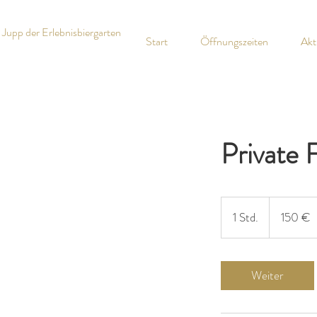
Jupp der Erlebnisbiergarten
Start
Öffnungszeiten
Akt
Private 
150
Euro
1 Std.
1
150 €
S
t
d
Weiter